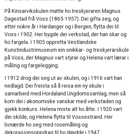
På Kinsarvikskulen møtte ho treskjeraren Magnus
Dagestad frå Voss (1865-1957). Dei gifta seg, og
etter nokre år i Hardanger og i Bergen, flytta dei til
Voss i 1902. Her bygde dei verkstad, der han skar og
ho fargela. I 1905 oppretta Vestlandske
Kunstindustrimuseum ein snikkar- og treskjerarskule
på Voss, der Magnus vart styrar og Helena vart lærar i
måling og fargelegging.
I 1912 drog dei seg ut av skulen, og i 1916 vart han
nedlagd. Dei freista så å reisa ein ny skule i
samarbeid med Hordaland Ungdomssamlag, men så
kom dei i økonomiske vanskar med verkstaden og
gjekk konkurs. Helena miste alt ho åtte. I 1920 vart
dei skilde, og Helena flytta til Vossestrand. Her
livnærde ho seg med rosemåling og
dekorasjonsoppdrag til ho døydde i 1947.