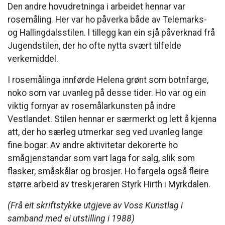
Den andre hovudretninga i arbeidet hennar var
rosemåling. Her var ho påverka både av Telemarks-
og Hallingdalsstilen. l tillegg kan ein sjå påverknad frå
Jugendstilen, der ho ofte nytta svært tilfelde
verkemiddel.
I rosemålinga innførde Helena grønt som botnfarge,
noko som var uvanleg på desse tider. Ho var og ein
viktig fornyar av rosemålarkunsten på indre
Vestlandet. Stilen hennar er særmerkt og lett å kjenna
att, der ho særleg utmerkar seg ved uvanleg lange
fine bogar. Av andre aktivitetar dekorerte ho
smågjenstandar som vart laga for salg, slik som
flasker, småskålar og brosjer. Ho fargela også fleire
større arbeid av treskjeraren Styrk Hirth i Myrkdalen.
(Frå eit skriftstykke utgjeve av Voss Kunstlag i
samband med ei utstilling i 1988)