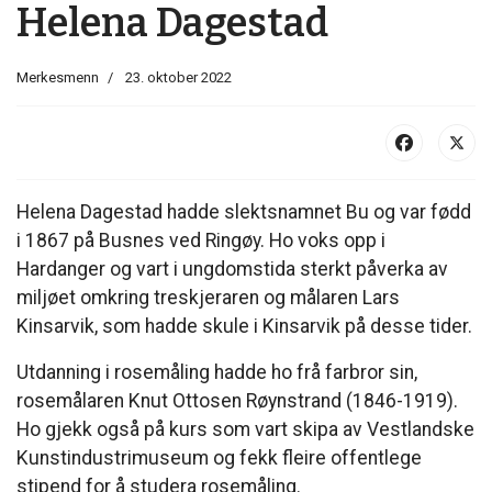
Helena Dagestad
Merkesmenn
23. oktober 2022
Helena Dagestad hadde slektsnamnet Bu og var fødd
i 1867 på Busnes ved Ringøy. Ho voks opp i
Hardanger og vart i ungdomstida sterkt påverka av
miljøet omkring treskjeraren og målaren Lars
Kinsarvik, som hadde skule i Kinsarvik på desse tider.
Utdanning i rosemåling hadde ho frå farbror sin,
rosemålaren Knut Ottosen Røynstrand (1846-1919).
Ho gjekk også på kurs som vart skipa av Vestlandske
Kunstindustrimuseum og fekk fleire offentlege
stipend for å studera rosemåling.